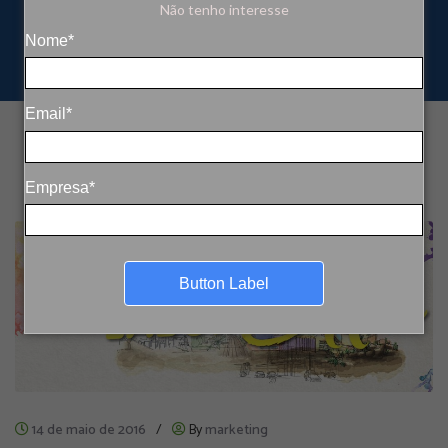
Não tenho interesse
Nome*
Email*
Empresa*
Button Label
14 de maio de 2016
/
By
marketing