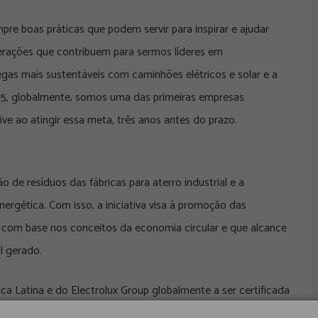
re boas práticas que podem servir para inspirar e ajudar
rações que contribuem para sermos líderes em
gas mais sustentáveis com caminhões elétricos e solar e a
5, globalmente, somos uma das primeiras empresas
e ao atingir essa meta, três anos antes do prazo.
o de resíduos das fábricas para aterro industrial e a
ergética. Com isso, a iniciativa visa à promoção das
s com base nos conceitos da economia circular e que alcance
l gerado.
ica Latina e do Electrolux Group globalmente a ser certificada
m 2021 nas fábricas localizadas em Curitiba, Manaus e