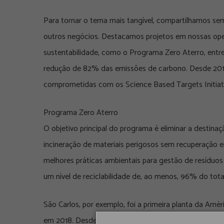
Para tornar o tema mais tangível, compartilhamos semp
outros negócios. Destacamos projetos em nossas ope
sustentabilidade, como o Programa Zero Aterro, entre
redução de 82% das emissões de carbono. Desde 201
comprometidas com os Science Based Targets Initiativ
Programa Zero Aterro
O objetivo principal do programa é eliminar a destinaçã
incineração de materiais perigosos sem recuperação en
melhores práticas ambientais para gestão de resíduo
um nível de reciclabilidade de, ao menos, 96% do tota
São Carlos, por exemplo, foi a primeira planta da Amér
em 2018. Desde então, esse programa foi implantado e