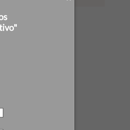
os
tivo"