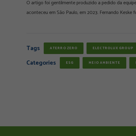
O artigo foi gentilmente produzido a pedido da equip
aconteceu em São Paulo, em 2023. Fernando Keske foi
Tags
ATERRO ZERO
ELECTROLUX GROUP
Categories
ESG
MEIO AMBIENTE