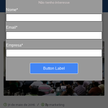
Não tenho interesse
Nome*
Email*
Empresa*
Button Label
31 de maio de 2016
/
By
marketing