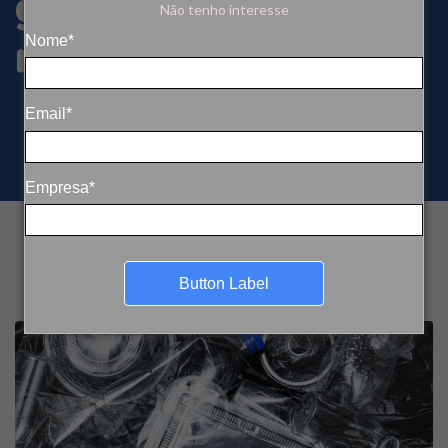
globais para
Não tenho interesse
reduzir o plástico
Nome*
Email*
Empresa*
Button Label