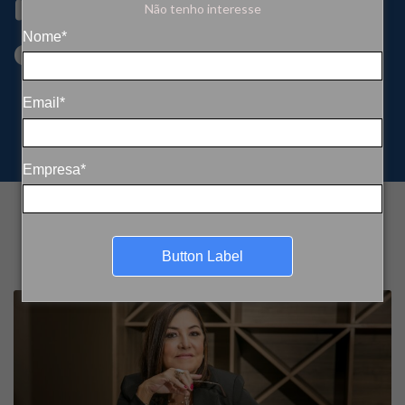
responsabilidade
Não tenho interesse
coletiva
Nome*
Email*
Empresa*
Button Label