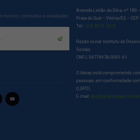
Avenida Leitão da Silva, nº 180 
os nossos conteúdos e novidades.
Praia do Suá – Vitória/ES – CEP
Tel.:
(27) 3019-2515
Razão social: Instituto de Dese
Sociais
CNPJ: 04774978/0001-61
O Ideias está comprometido co
pessoais, em conformidade com 
(LGPD).
E-mail:
dpo@grupoideias.com.b