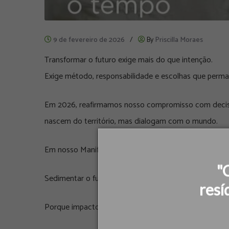
9 de fevereiro de 2026
/
By
Priscilla Moraes
Transformar o futuro exige mais do que intenção.
Exige método, responsabilidade e escolhas que perm
Em 2026, reafirmamos nosso compromisso com decisõe
nascem do território, mas dialogam com o mundo.
Em nosso Manifesto 2026, deixamos a mensagem que 
"
Sedimentar o futuro. Com escolhas que atravessam o
resí
Porque impacto real nasce de decisões conscientes, c