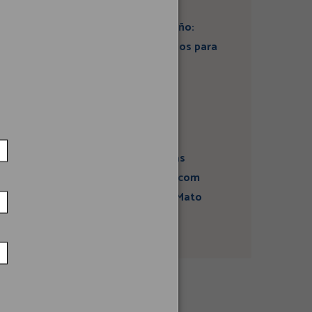
Artigo: Super El Niño:
estamos preparados para
seus impactos na
economia?
Campanha sobre
atividades sísmicas
fortalece diálogo com
comunidades em Mato
Grosso do Sul