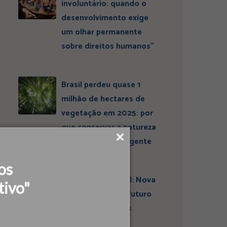
involuntário: quando o
desenvolvimento exige
um olhar permanente
sobre direitos humanos”
Brasil perdeu quase 1
milhão de hectares de
vegetação em 2025: por
que conservar a natureza
continua sendo urgente
os
Entrevista ESBrasil: Nova
tivo"
liderança projeta futuro
do Instituto Ideias