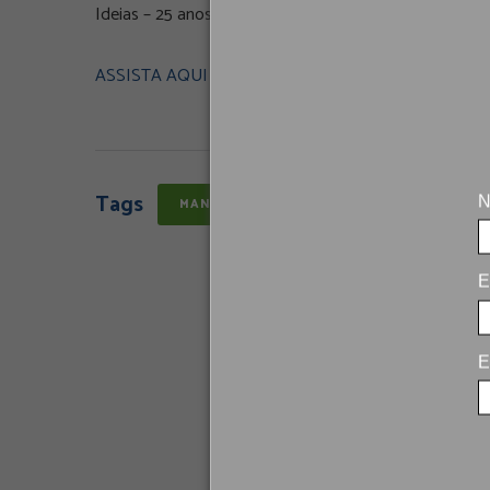
Ideias – 25 anos!
ASSISTA AQUI
Tags
N
MANIFESTO
E
E