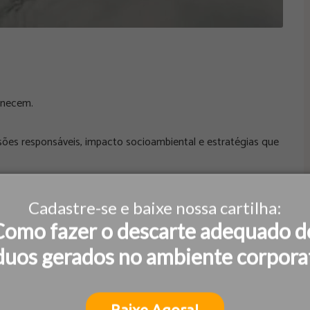
anecem.
s responsáveis, impacto socioambiental e estratégias que
orienta nossos próximos ciclos:
Cadastre-se e baixe nossa cartilha:
Como fazer o descarte adequado d
 tempo.
duos gerados no ambiente corpora
onsistentes e responsáveis.
Baixe Agora!