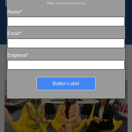
Meetup SebraeLab
Não tenho interesse
Nome*
Email*
Empresa*
Button Label