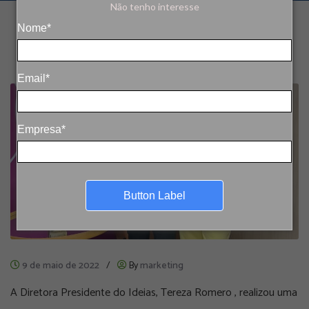
Não tenho interesse
Nome*
Email*
Empresa*
Button Label
9 de maio de 2022
/
By
marketing
A Diretora Presidente do Ideias, Tereza Romero , realizou uma