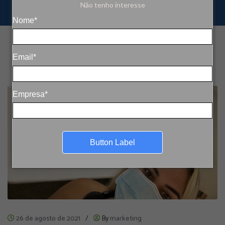
Não tenho interesse
Nome*
Email*
Empresa*
Button Label
26 de agosto de 2021
/
By
marketing