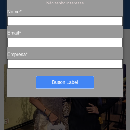
Não tenho interesse
Nome*
Email*
Empresa*
Button Label