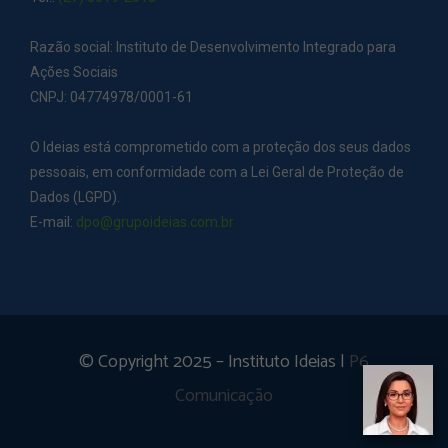
Razão social: Instituto de Desenvolvimento Integrado para
Ações Sociais
CNPJ: 04774978/0001-61
O Ideias está comprometido com a proteção dos seus dados
pessoais, em conformidade com a Lei Geral de Proteção de
Dados (LGPD).
E-mail:
dpo@grupoideias.com.br
© Copyright 2025 – Instituto Ideias |
P6
Comunicação