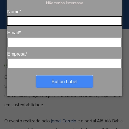
Não tenho interesse
Nome*
Email*
Empresa*
28 de maio de 2024
/
By
marketing
O Porto Salvador foi palco da
terceira edição do ESG Fórum
Button Label
Salvador,
nos dias 22 e 23 de maio. O Ideias marcou presença,
com a participação da parceira Carolinna Amorim, especialista
em sustentabilidade.
O evento realizado pelo
jornal Correio
e o portal Alô Alô Bahia,