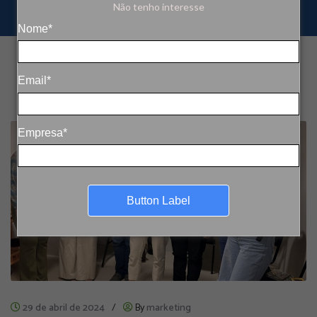
Não tenho interesse
Nome*
Email*
Empresa*
Button Label
29 de abril de 2024
/
By
marketing