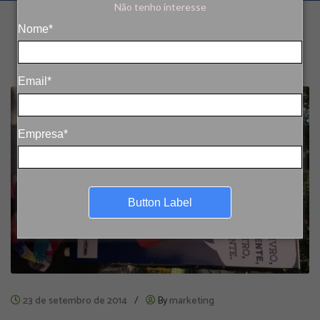
Não tenho interesse
Nome*
Email*
Empresa*
Button Label
23 de setembro de 2014
/
By
marketing