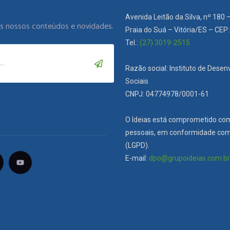
Avenida Leitão da Silva, nº 180 
os nossos conteúdos e novidades.
Praia do Suá – Vitória/ES – CEP
Tel.:
(27) 3019-2515
Razão social: Instituto de Dese
Sociais
CNPJ: 04774978/0001-61
O Ideias está comprometido co
pessoais, em conformidade com 
(LGPD).
E-mail:
dpo@grupoideias.com.b