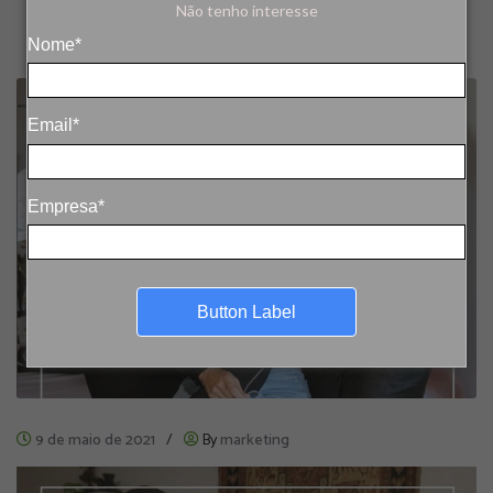
Não tenho interesse
Nome*
Email*
Empresa*
Button Label
9 de maio de 2021
/
By
marketing