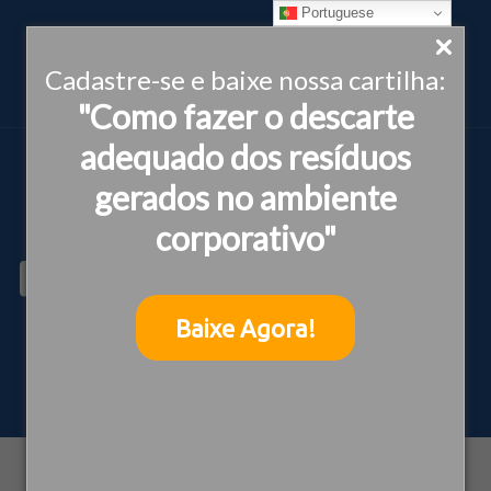
Portuguese
Cadastre-se e baixe nossa cartilha:
"Como fazer o descarte
adequado dos resíduos
gerados no ambiente
corporativo"
Feliz dia das Mães
Baixe Agora!