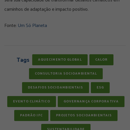
será sua capacidade de transformar desafios climáticos em
caminhos de adaptação e impacto positivo.
Fonte:
Um Só Planeta
Tags
AQUECIMENTO GLOBAL
CALOR
CONSULTORIA SOCIOAMBIENTAL
DESAFIOS SOCIOAMBIENTAIS
ESG
EVENTO CLIMÁTICO
GOVERNANÇA CORPORATIVA
PADRÃO IFC
PROJETOS SOCIOAMBIENTAIS
SUSTENTABILIDADE