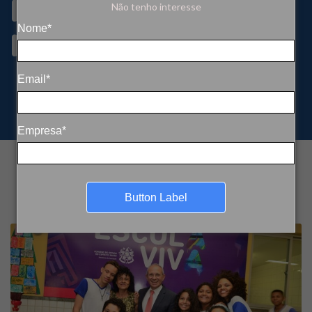
para gerar energia
Não tenho interesse
própria
Nome*
Email*
Empresa*
Button Label