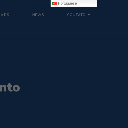
Portuguese
OADS
NEWS
CONTATO
nto