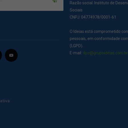
Razão social: Instituto de Dese
Sociais
CNPJ: 04774978/0001-61
O Ideias está comprometido co
pessoais, em conformidade com 
(LGPD).
E-mail:
dpo@grupoideias.com.b
ativa