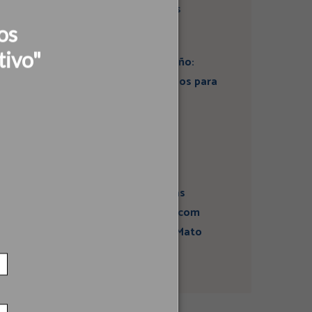
do Instituto Ideias
os
tivo"
Artigo: Super El Niño:
estamos preparados para
seus impactos na
economia?
Campanha sobre
atividades sísmicas
fortalece diálogo com
comunidades em Mato
Grosso do Sul