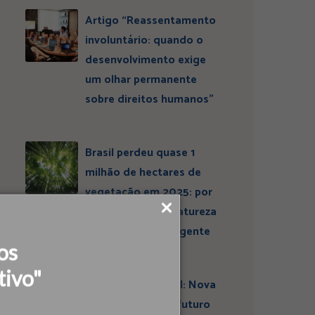
Artigo “Reassentamento
involuntário: quando o
desenvolvimento exige
um olhar permanente
sobre direitos humanos”
Brasil perdeu quase 1
milhão de hectares de
vegetação em 2025: por
que conservar a natureza
continua sendo urgente
os
tivo"
Entrevista ESBrasil: Nova
liderança projeta futuro