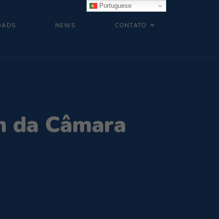
Portuguese
OADS
NEWS
CONTATO
m da Câmara