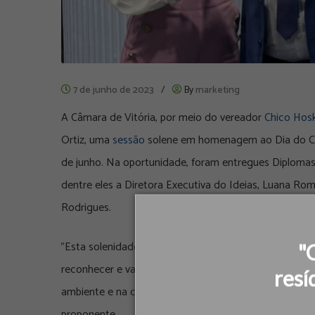
7 de junho de 2023
/
By
marketing
A Câmara de Vitória, por meio do vereador
Chico Hos
Ortiz, uma
sessão
solene em homenagem ao Dia do Cat
de junho. Na oportunidade, foram entregues Diplomas
dentre eles a Diretora Executiva do Ideias, Luana Ro
Rodrigues.
"Esta solenidade é uma celebração de solidariedade 
"
reconhecer e valorizar esses trabalhadores incansávei
resí
ambiente e na construção de um mundo mais limpo e sa
proponente.