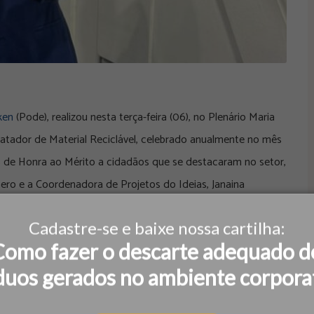
ken
(Pode), realizou nesta terça-feira (06), no Plenário Maria
ador de Material Reciclável, celebrado anualmente no mês
 de Honra ao Mérito a cidadãos que se destacaram no setor,
mero e a Coordenadora de Projetos do Ideias, Janaina
Cadastre-se e baixe nossa cartilha:
e gratidão. É uma oportunidade para toda a sociedade
Como fazer o descarte adequado d
s, que têm um impacto significativo na proteção do meio
duos gerados no ambiente corpora
udável para as gerações futuras", explica o vereador