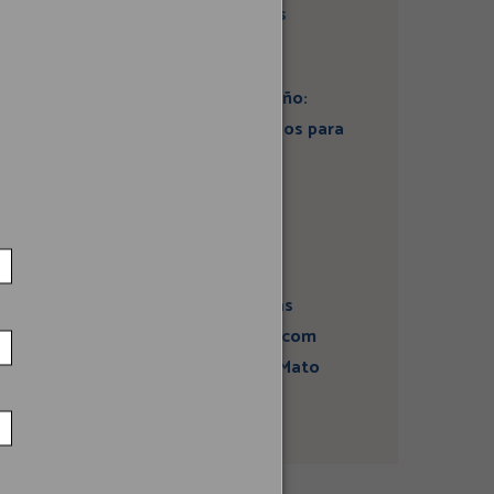
do Instituto Ideias
Artigo: Super El Niño:
estamos preparados para
seus impactos na
economia?
Campanha sobre
atividades sísmicas
fortalece diálogo com
comunidades em Mato
Grosso do Sul