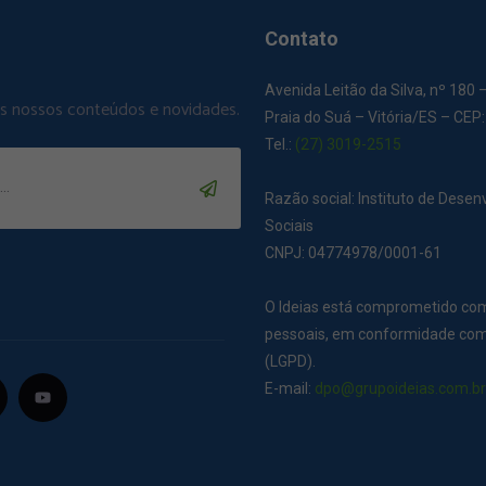
Contato
Avenida Leitão da Silva, nº 180 
os nossos conteúdos e novidades.
Praia do Suá – Vitória/ES – CEP
Tel.:
(27) 3019-2515
Razão social: Instituto de Dese
Sociais
CNPJ: 04774978/0001-61
O Ideias está comprometido co
pessoais, em conformidade com 
(LGPD).
E-mail:
dpo@grupoideias.com.b