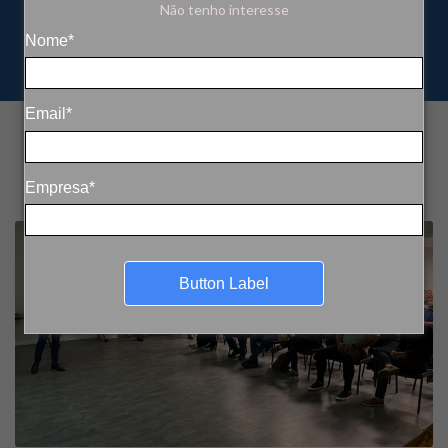
Não tenho interesse
Nome*
Email*
Empresa*
Button Label