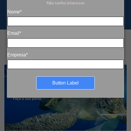
Não tenho interesse
Nome*
Email*
Empresa*
Button Label