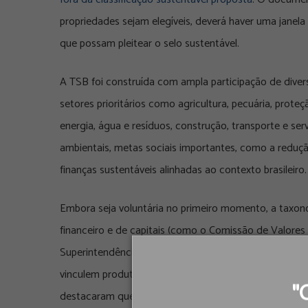
propriedades sejam elegíveis, deverá haver uma jane
que possam pleitear o selo sustentável.
A TSB foi construída com ampla participação de divers
setores prioritários como agricultura, pecuária, proteçã
energia, água e resíduos, construção, transporte e se
ambientais, metas sociais importantes, como a reduçã
finanças sustentáveis alinhadas ao contexto brasileiro.
Embora seja voluntária no primeiro momento, a taxo
financeiro e de capitais (como o Comissão de Valores 
Superintendência de Seguros Privados-Susep) façam n
vinculem produtos financeiros e relatórios ao sistema.
"
destacaram que a taxonomia deve seguir um caráter “