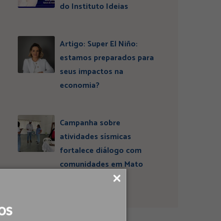
do Instituto Ideias
Artigo: Super El Niño:
estamos preparados para
seus impactos na
economia?
Campanha sobre
atividades sísmicas
fortalece diálogo com
comunidades em Mato
Grosso do Sul
os