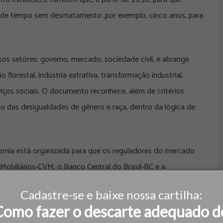
la de tempo sem desmatamento ,por exemplo, cinco anos, para
os setores: governo, mercado, sociedade civil, e abrange
o florestal, indústria extrativa, transformação industrial,
rviços sociais. O documento reconhece, além de critérios
o das desigualdades de gênero e raça, dentro da lógica de
nomia está organizada para que os reguladores do mercado
Mobiliários-CVM, o Banco Central do Brasil-BC e a
ormas específicas para seus setores e gradualmente
Cadastre-se e baixe nossa cartilha:
O ministro do setor e a subsecretária responsável
Como fazer o descarte adequado d
vivo e dinâmico”, adaptável aos aprendizados e à evolução