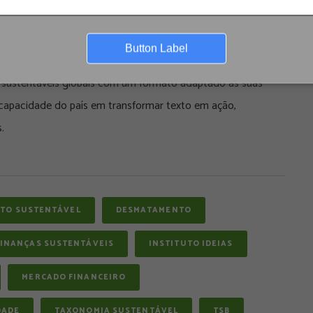
trumento fique apenas como “bom discurso” e não se
Button Label
s sustentáveis globais com um formato adaptado às suas
 capacidade do país em transformar texto em ação,
.
ITO SUSTENTÁVEL
DESMATAMENTO
FINANÇAS SUSTENTÁVEIS
INSTITUTO IDEIAS
MERCADO FINANCEIRO
DADE
TAXONOMIA SUSTENTÁVEL
TSB