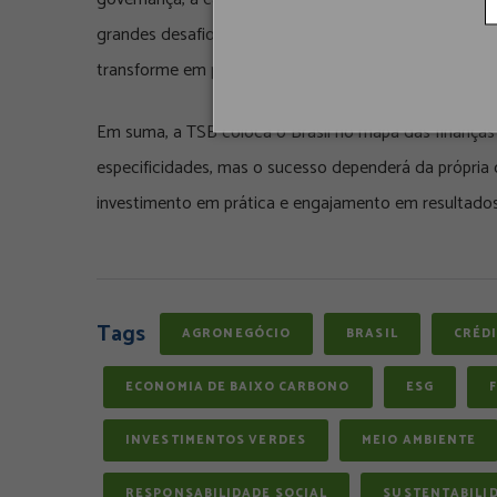
grandes desafios. O risco, do contrário, é que o ins
transforme em prática concreta.
Em suma, a TSB coloca o Brasil no mapa das finança
especificidades, mas o sucesso dependerá da própria
investimento em prática e engajamento em resultados
Tags
AGRONEGÓCIO
BRASIL
CRÉD
ECONOMIA DE BAIXO CARBONO
ESG
INVESTIMENTOS VERDES
MEIO AMBIENTE
RESPONSABILIDADE SOCIAL
SUSTENTABILI