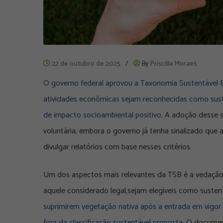
22 de outubro de 2025
/
By
Priscilla Moraes
O governo federal aprovou a Taxonomia Sustentável Bra
atividades econômicas sejam reconhecidas como susten
de impacto socioambiental positivo.
A adoção desse si
voluntária, embora o governo já tenha sinalizado qu
divulgar relatórios com base nesses critérios.
Um dos aspectos mais relevantes da TSB é a vedaçã
aquele considerado legal,sejam elegíveis como susten
suprimirem vegetação nativa após a entrada em vigor
fora da classificação sustentável proposta
. O documen