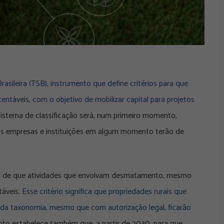
sileira (TSB), instrumento que define critérios para que
táveis, com o objetivo de mobilizar capital para projetos
stema de classificação será, num primeiro momento,
e as empresas e instituições em algum momento terão de
o de que atividades que envolvam desmatamento, mesmo
táveis.
Esse critério significa que propriedades rurais que
 da taxonomia, mesmo que com autorização legal, ficarão
to estabelece também que, a partir de 2030, para que