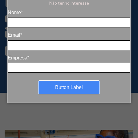
Invest, focada em
Não tenho interesse
mobilização de
Nome*
investimentos
Email*
privados
Empresa*
Button Label