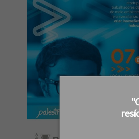
"
resí