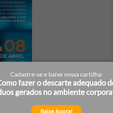
Cadastre-se e baixe nossa cartilha:
Como fazer o descarte adequado d
duos gerados no ambiente corpora
Baixe Agora!