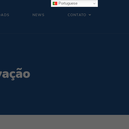
Portuguese
OADS
NEWS
CONTATO
vação