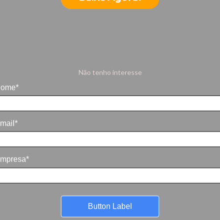
Não tenho interesse
ome*
mail*
mpresa*
Button Label
ão: Uso e Reuso da Água
” nos dias 07 e 08 de abril, na