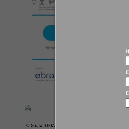
N
E
E
O Grupo IDEIAS participará do “
Desafio da Inovaç