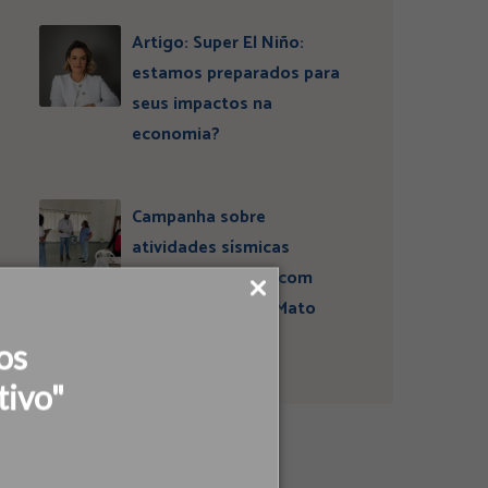
Artigo: Super El Niño:
estamos preparados para
seus impactos na
economia?
Campanha sobre
atividades sísmicas
fortalece diálogo com
comunidades em Mato
Grosso do Sul
os
tivo"