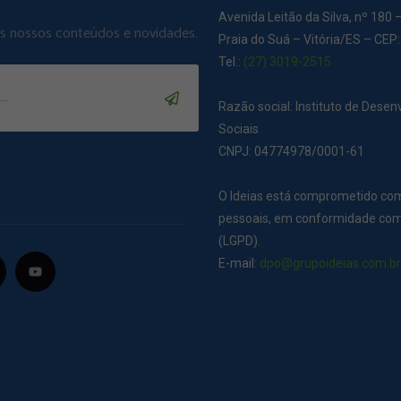
Avenida Leitão da Silva, nº 180 
os nossos conteúdos e novidades.
Praia do Suá – Vitória/ES – CEP
Tel.:
(27) 3019-2515
Razão social: Instituto de Dese
Sociais
CNPJ: 04774978/0001-61
O Ideias está comprometido co
pessoais, em conformidade com 
(LGPD).
E-mail:
dpo@grupoideias.com.b