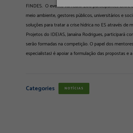
FINDES. O evento vai reunir 200 participantes entre 
meio ambiente, gestores públicos, universitários e soc
soluções para tratar a crise hídrica no ES através d
Projetos do IDEIAS, Janaína Rodrigues, participará c
serão formadas na competição. O papel dos mentores 
especialistas) é apoiar a formulação das propostas e 
Categories
NOTÍCIAS