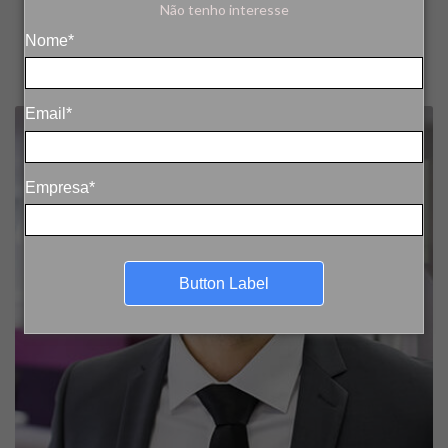
Não tenho interesse
Nome*
Email*
Empresa*
Button Label