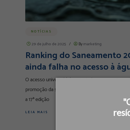
NOTÍCIAS
29 de julho de 2025
/
By
marketing
Ranking do Saneamento 20
ainda falha no acesso à ág
O acesso universal à água tratada e ao esgoto san
promoção da saúde, dignidade e justiça socioambien
a 17ª edição
"
resí
LEIA MAIS