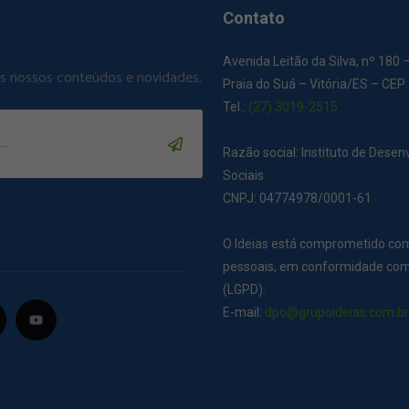
Contato
Avenida Leitão da Silva, nº 180 
os nossos conteúdos e novidades.
Praia do Suá – Vitória/ES – CEP
Tel.:
(27) 3019-2515
Razão social: Instituto de Dese
Sociais
CNPJ: 04774978/0001-61
O Ideias está comprometido co
pessoais, em conformidade com 
(LGPD).
E-mail:
dpo@grupoideias.com.b