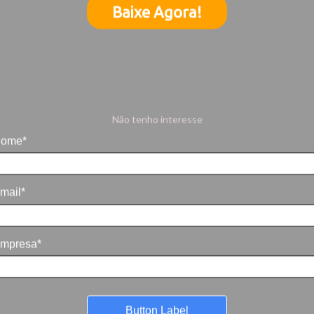
Baixe Agora!
Não tenho interesse
ome*
mail*
mpresa*
Button Label