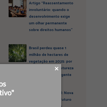
Artigo “Reassentamento
involuntário: quando o
desenvolvimento exige
um olhar permanente
sobre direitos humanos”
Brasil perdeu quase 1
milhão de hectares de
vegetação em 2025: por
que conservar a natureza
continua sendo urgente
os
tivo"
Entrevista ESBrasil: Nova
liderança projeta futuro
do Instituto Ideias