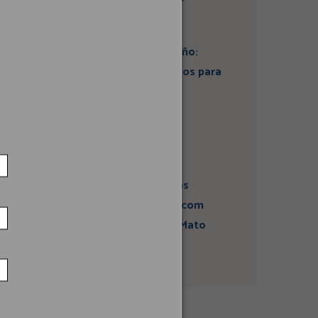
Artigo: Super El Niño:
estamos preparados para
seus impactos na
economia?
Campanha sobre
atividades sísmicas
fortalece diálogo com
comunidades em Mato
Grosso do Sul