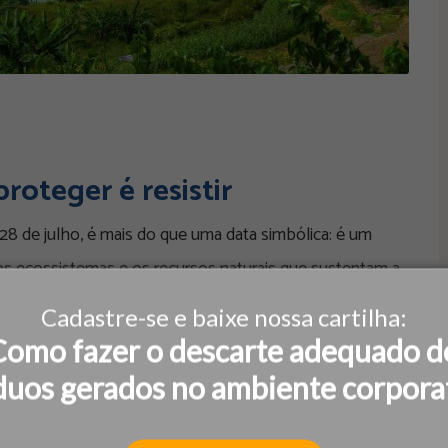
roteger é resistir
8 de julho, é mais do que uma data simbólica: é um
os ecossistemas e os recursos naturais que sustentam a
Cadastre-se e baixe nossa cartilha:
Como fazer o descarte adequado d
duos gerados no ambiente corpora