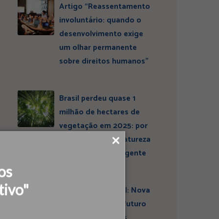
Artigo “Reassentamento
involuntário: quando o
desenvolvimento exige
um olhar permanente
sobre direitos humanos”
Brasil perdeu quase 1
milhão de hectares de
vegetação em 2025: por
que conservar a natureza
continua sendo urgente
os
tivo"
Entrevista ESBrasil: Nova
liderança projeta futuro
do Instituto Ideias