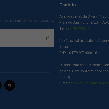
Contato
Avenida Leitão da Silva, nº 180 
os nossos conteúdos e novidades.
Praia do Suá – Vitória/ES – CEP
Tel.:
(27) 3019-2515
Razão social: Instituto de Dese
Sociais
CNPJ: 04774978/0001-61
O Ideias está comprometido co
pessoais, em conformidade com 
(LGPD).
E-mail:
dpo@grupoideias.com.b