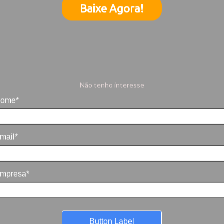
Baixe Agora!
Não tenho interesse
ome*
mail*
mpresa*
Button Label