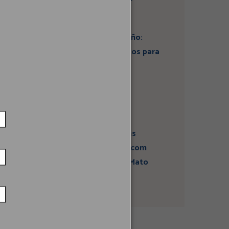
Artigo: Super El Niño:
estamos preparados para
seus impactos na
economia?
Campanha sobre
atividades sísmicas
fortalece diálogo com
comunidades em Mato
Grosso do Sul