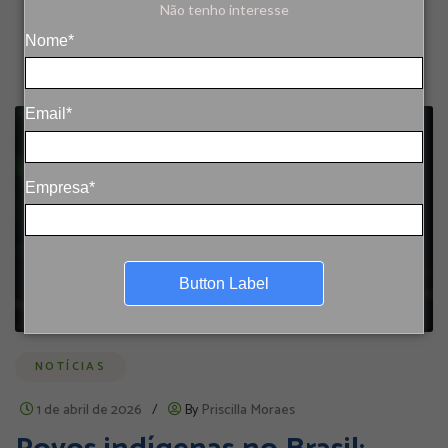
Não tenho interesse
Nome*
Email*
Empresa*
Button Label
NOTÍCIAS
1 de abril de 2026
/
By
Priscilla Moraes