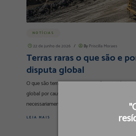
NOTÍCIAS
22 de junho de 2026
/
By
Priscilla Moraes
Terras raras o que são e p
disputa global
O que são terras raras e por que são estratégicas
global por causa da transição energética e do av
necessariamente raras na crosta terrestre. O
"
resí
LEIA MAIS