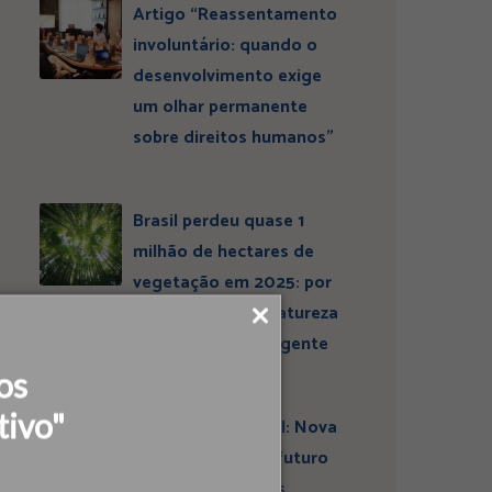
Artigo “Reassentamento
involuntário: quando o
desenvolvimento exige
um olhar permanente
sobre direitos humanos”
Brasil perdeu quase 1
milhão de hectares de
vegetação em 2025: por
que conservar a natureza
continua sendo urgente
os
tivo"
Entrevista ESBrasil: Nova
liderança projeta futuro
do Instituto Ideias