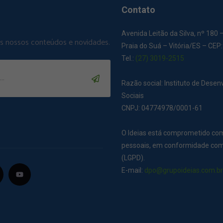
Contato
Avenida Leitão da Silva, nº 180 
os nossos conteúdos e novidades.
Praia do Suá – Vitória/ES – CEP
Tel.:
(27) 3019-2515
Razão social: Instituto de Dese
Sociais
CNPJ: 04774978/0001-61
O Ideias está comprometido co
pessoais, em conformidade com 
(LGPD).
E-mail:
dpo@grupoideias.com.b