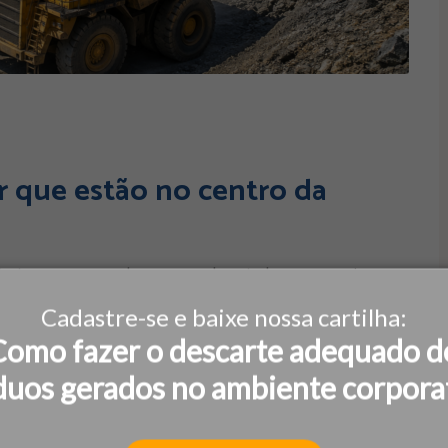
or que estão no centro da
 As terras raras ganharam papel central na economia
anço tecnológico. Apesar do nome, não são
Cadastre-se e baixe nossa cartilha:
Como fazer o descarte adequado d
duos gerados no ambiente corpora