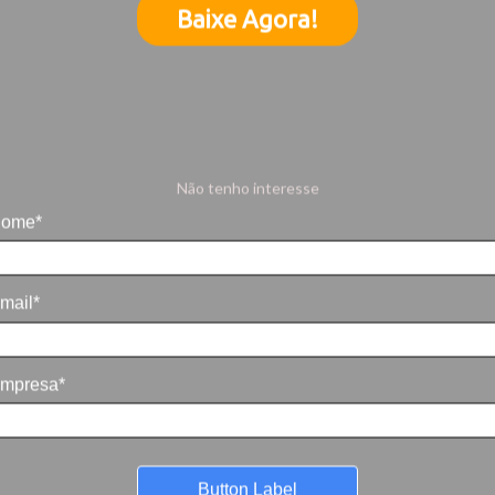
Baixe Agora!
Não tenho interesse
ome*
mail*
mpresa*
Button Label