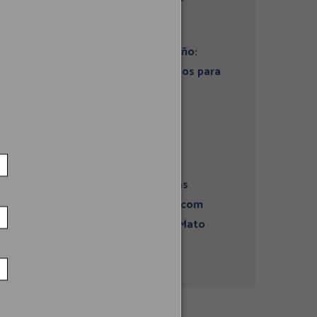
Artigo: Super El Niño:
estamos preparados para
seus impactos na
economia?
Campanha sobre
atividades sísmicas
fortalece diálogo com
comunidades em Mato
Grosso do Sul