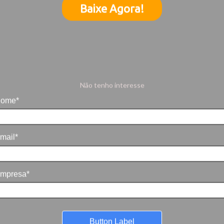
Baixe Agora!
Não tenho interesse
ome*
mail*
mpresa*
Button Label