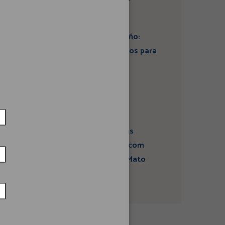
Artigo: Super El Niño:
estamos preparados para
seus impactos na
economia?
Campanha sobre
atividades sísmicas
fortalece diálogo com
comunidades em Mato
Grosso do Sul