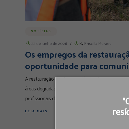
NOTÍCIAS
22 de junho de 2026
/
By
Priscilla Moraes
Os empregos da restauraç
oportunidade para comuni
A restauração ambiental está criando uma nova ge
áreas degradadas, essa atividade impulsiona a ec
profissionais de diferentes áreas. Em um cenário
"
resí
LEIA MAIS