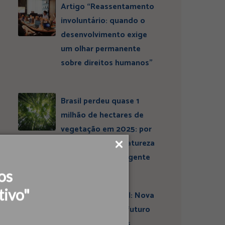
Artigo “Reassentamento
involuntário: quando o
desenvolvimento exige
um olhar permanente
sobre direitos humanos”
Brasil perdeu quase 1
milhão de hectares de
vegetação em 2025: por
que conservar a natureza
continua sendo urgente
os
tivo"
Entrevista ESBrasil: Nova
liderança projeta futuro
do Instituto Ideias