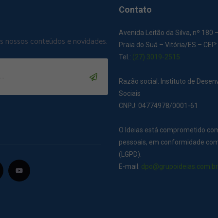
Contato
Avenida Leitão da Silva, nº 180 
os nossos conteúdos e novidades.
Praia do Suá – Vitória/ES – CEP
Tel.:
(27) 3019-2515
Razão social: Instituto de Dese
Sociais
CNPJ: 04774978/0001-61
O Ideias está comprometido co
pessoais, em conformidade com 
(LGPD).
E-mail:
dpo@grupoideias.com.b