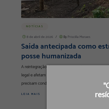
NOTÍCIAS
8 de abril de 2026
/
By
Priscilla Moraes
Saída antecipada como est
posse humanizada
A reintegração de posse representa um processo 
legal e afetam diretamente a vida de famílias e co
precisam conduzir essas ações com planejamento,
"
resí
LEIA MAIS