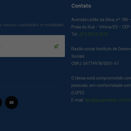
Contato
Avenida Leitão da Silva, nº 180 
os nossos conteúdos e novidades.
Praia do Suá – Vitória/ES – CEP
Tel.:
(27) 3019-2515
Razão social: Instituto de Dese
Sociais
CNPJ: 04774978/0001-61
O Ideias está comprometido co
pessoais, em conformidade com 
(LGPD).
E-mail:
dpo@grupoideias.com.b