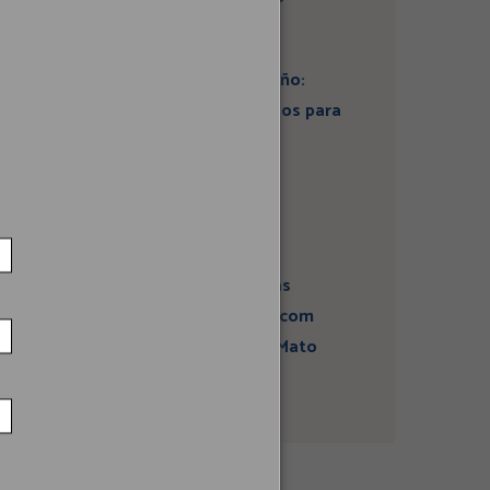
Artigo: Super El Niño:
estamos preparados para
seus impactos na
economia?
Campanha sobre
atividades sísmicas
fortalece diálogo com
comunidades em Mato
Grosso do Sul