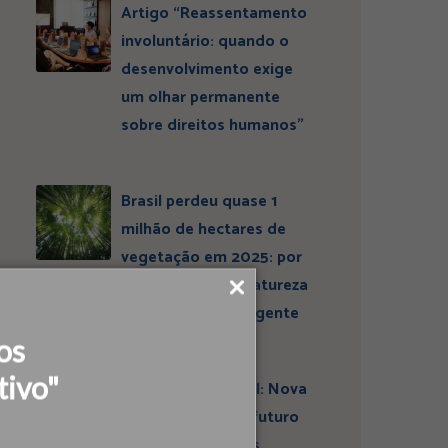
Artigo “Reassentamento
involuntário: quando o
desenvolvimento exige
um olhar permanente
sobre direitos humanos”
Brasil perdeu quase 1
milhão de hectares de
vegetação em 2025: por
que conservar a natureza
continua sendo urgente
os
tivo"
Entrevista ESBrasil: Nova
liderança projeta futuro
do Instituto Ideias