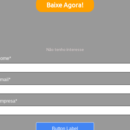
Baixe Agora!
Não tenho interesse
ome*
mail*
mpresa*
Button Label