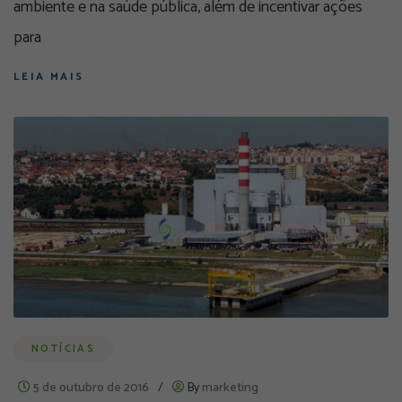
ambiente e na saúde pública, além de incentivar ações
para
LEIA MAIS
NOTÍCIAS
5 de outubro de 2016
/
By
marketing