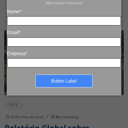
Não tenho interesse
Nome*
Email*
Empresa*
Button Label
ESG
19 de maio de 2025
/
By
marketing