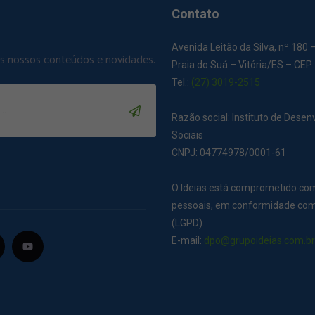
Contato
Avenida Leitão da Silva, nº 180 
os nossos conteúdos e novidades.
Praia do Suá – Vitória/ES – CEP
Tel.:
(27) 3019-2515
Razão social: Instituto de Dese
Sociais
CNPJ: 04774978/0001-61
O Ideias está comprometido co
pessoais, em conformidade com 
(LGPD).
E-mail:
dpo@grupoideias.com.b