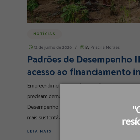
NOTÍCIAS
12 de junho de 2026
/
By
Priscilla Moraes
Padrões de Desempenho IFC
acesso ao financiamento i
Empreendimentos que buscam financiamento junto a
precisam demonstrar capacidade para gerenciar ri
Desempenho da IFC tornaram-se uma das principais
"
mais sustentáveis
resí
LEIA MAIS