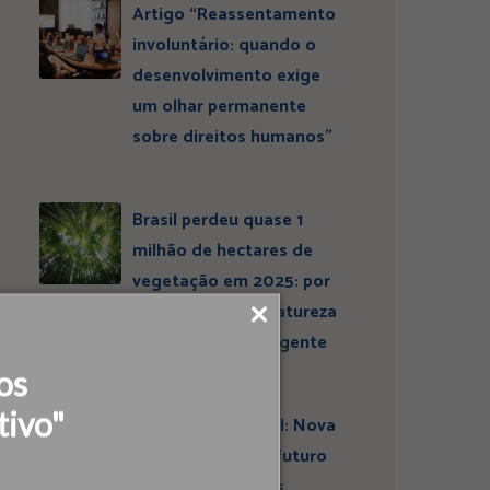
Artigo “Reassentamento
involuntário: quando o
desenvolvimento exige
um olhar permanente
sobre direitos humanos”
Brasil perdeu quase 1
milhão de hectares de
vegetação em 2025: por
que conservar a natureza
continua sendo urgente
os
tivo"
Entrevista ESBrasil: Nova
liderança projeta futuro
do Instituto Ideias