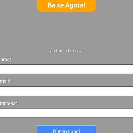
Baixe Agora!
Não tenho interesse
ome*
mail*
mpresa*
Button Label