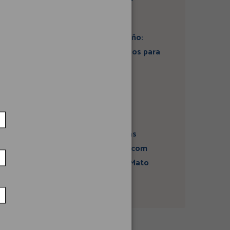
Artigo: Super El Niño:
estamos preparados para
seus impactos na
economia?
Campanha sobre
atividades sísmicas
fortalece diálogo com
comunidades em Mato
Grosso do Sul