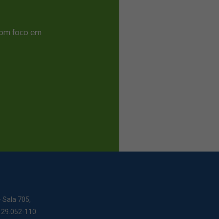
 com foco em
– Sala 705,
: 29.052-110