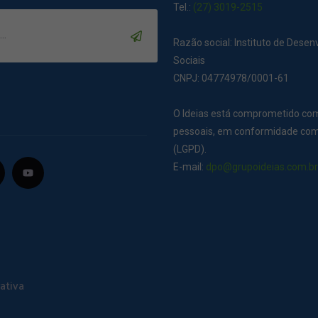
Tel.:
(27) 3019-2515
Razão social: Instituto de Dese
Sociais
CNPJ: 04774978/0001-61
O Ideias está comprometido co
pessoais, em conformidade com 
(LGPD).
E-mail:
dpo@grupoideias.com.b
ativa