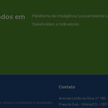
ados em
Plataforma de Inteligência Socioambiental
Stakeholders e Indicadores.
Contato
Avenida Leitão da Silva, nº 180 
os nossos conteúdos e novidades.
Praia do Suá – Vitória/ES – CEP