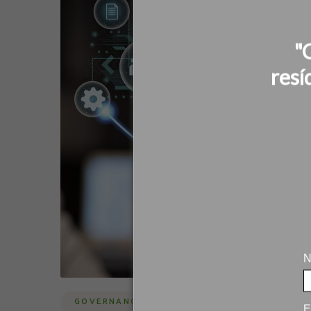
"
resí
N
GOVERNANÇA CORPORATIVA
E