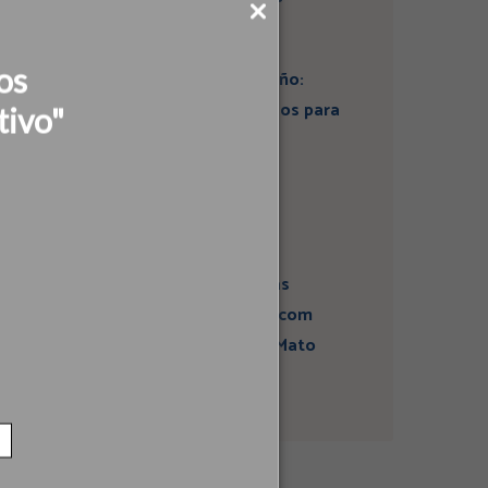
os
Artigo: Super El Niño:
estamos preparados para
tivo"
seus impactos na
economia?
Campanha sobre
atividades sísmicas
fortalece diálogo com
comunidades em Mato
Grosso do Sul