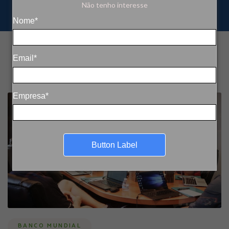
Não tenho interesse
Nome*
Email*
Empresa*
Button Label
BANCO MUNDIAL