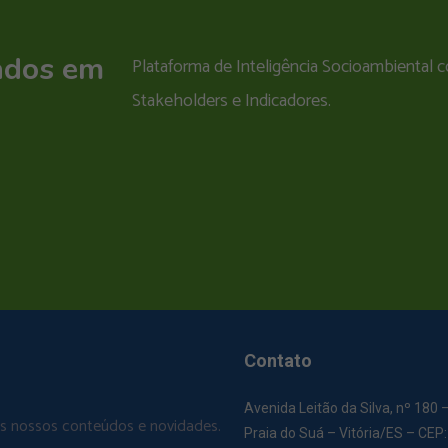
ados em
Plataforma de Inteligência Socioambiental
Stakeholders e Indicadores.
Contato
Avenida Leitão da Silva, nº 180 
os nossos conteúdos e novidades.
Praia do Suá – Vitória/ES – CEP