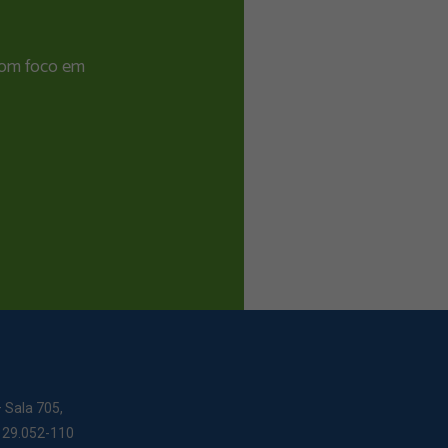
 com foco em
– Sala 705,
: 29.052-110