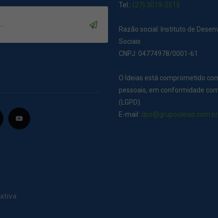
Tel.:
(27) 3019-2515
Razão social: Instituto de Dese
Sociais
CNPJ: 04774978/0001-61
O Ideias está comprometido co
pessoais, em conformidade com 
(LGPD).
E-mail:
dpo@grupoideias.com.b
ativa