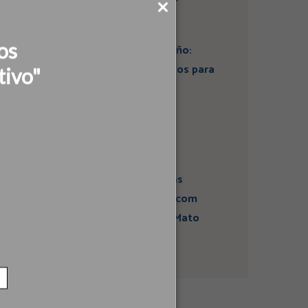
os
Artigo: Super El Niño:
estamos preparados para
tivo"
seus impactos na
economia?
Campanha sobre
atividades sísmicas
fortalece diálogo com
comunidades em Mato
Grosso do Sul