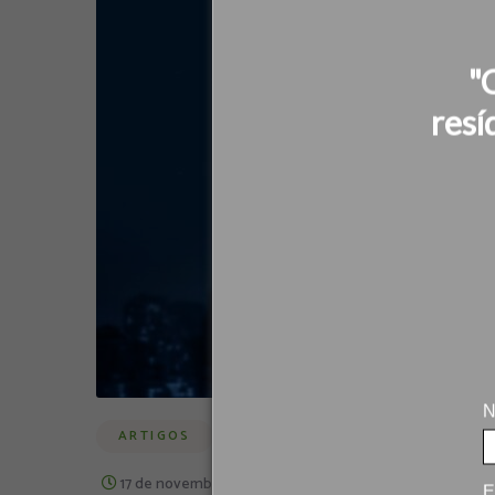
"
resí
N
ARTIGOS
17 de novembro de 2024
/
By
marketing
E