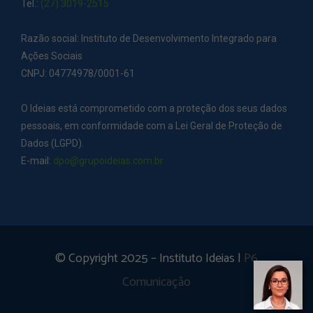
Tel.:
(27) 3019-2515
Razão social: Instituto de Desenvolvimento Integrado para
Ações Sociais
CNPJ: 04774978/0001-61
O Ideias está comprometido com a proteção dos seus dados
pessoais, em conformidade com a Lei Geral de Proteção de
Dados (LGPD).
E-mail:
dpo@grupoideias.com.br
© Copyright 2025 – Instituto Ideias |
P6
Comunicação