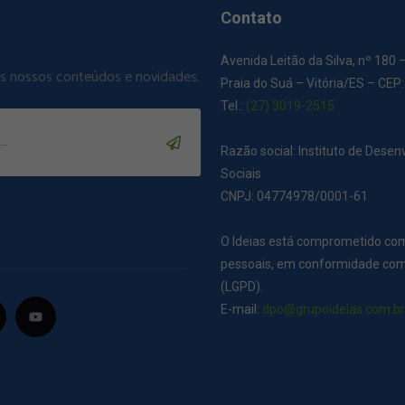
Contato
Avenida Leitão da Silva, nº 180 
os nossos conteúdos e novidades.
Praia do Suá – Vitória/ES – CEP
Tel.:
(27) 3019-2515
Razão social: Instituto de Dese
Sociais
CNPJ: 04774978/0001-61
O Ideias está comprometido co
pessoais, em conformidade com 
(LGPD).
E-mail:
dpo@grupoideias.com.b