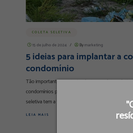
COLETA SELETIVA
15 de julho de 2024
/
By
marketing
5 ideias para implantar a co
condomínio
Tão importante quanto implantar a coleta seletiva
condomínios para a importância de separar correta
seletiva tem a ver com a segregação correta dos r
"
resí
LEIA MAIS