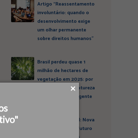
Artigo “Reassentamento
involuntário: quando o
desenvolvimento exige
um olhar permanente
sobre direitos humanos”
Brasil perdeu quase 1
milhão de hectares de
vegetação em 2025: por
que conservar a natureza
continua sendo urgente
os
tivo"
Entrevista ESBrasil: Nova
liderança projeta futuro
do Instituto Ideias