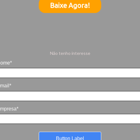
Baixe Agora!
Não tenho interesse
ome*
mail*
mpresa*
Button Label