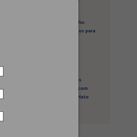
Artigo: Super El Niño:
estamos preparados para
seus impactos na
economia?
Campanha sobre
atividades sísmicas
fortalece diálogo com
comunidades em Mato
Grosso do Sul