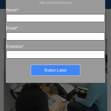
Não tenho interesse
Nome*
Email*
Empresa*
Button Label