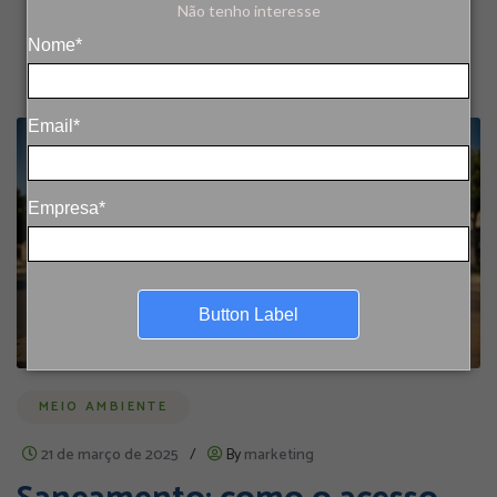
Não tenho interesse
Nome*
Email*
Empresa*
Button Label
MEIO AMBIENTE
21 de março de 2025
/
By
marketing