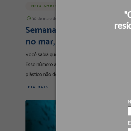
MEIO AMBIENTE
"
30 de maio de 2025
/
By
marketing
resí
Semana do Meio Ambiente I
no mar, e no seu prato ta
Você sabia que, todos os anos, o Brasil despeja c
Esse número alarmante coloca o país entre os mai
plástico não desaparece. Ele
LEIA MAIS
N
E