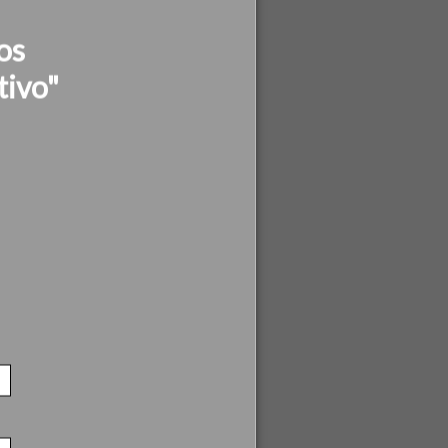
os
tivo"