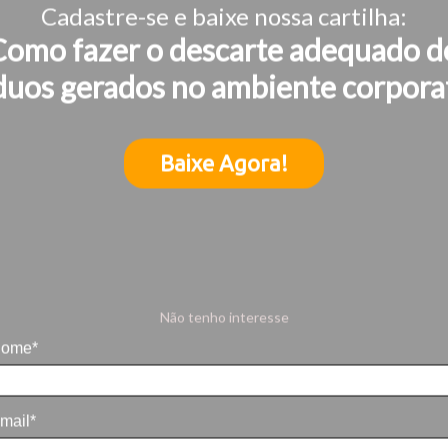
Cadastre-se e baixe nossa cartilha:
Como fazer o descarte adequado d
duos gerados no ambiente corpora
DEIAS 2025: o plástico está
mbém!
Baixe Agora!
erca de 13 milhões de toneladas de plástico nos oceanos?
ores poluidores marinhos do planeta. E mais: esse
Não tenho interesse
ome*
mail*