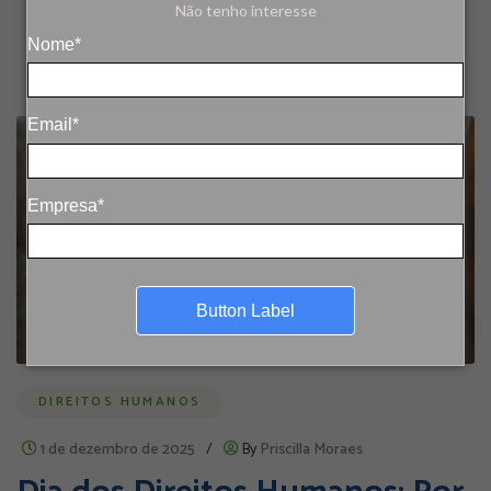
Não tenho interesse
Nome*
Email*
Empresa*
Button Label
DIREITOS HUMANOS
1 de dezembro de 2025
/
By
Priscilla Moraes