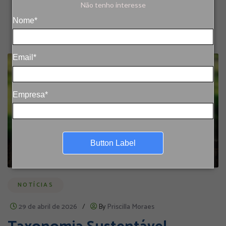
Não tenho interesse
Nome*
Email*
Empresa*
Button Label
NOTÍCIAS
29 de abril de 2026
/
By
Priscilla Moraes