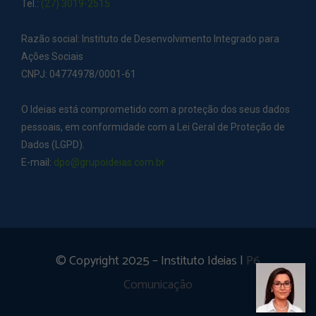
Tel.:
(27) 3019-2515
Razão social: Instituto de Desenvolvimento Integrado para
Ações Sociais
CNPJ: 04774978/0001-61
O Ideias está comprometido com a proteção dos seus dados
pessoais, em conformidade com a Lei Geral de Proteção de
Dados (LGPD).
E-mail:
dpo@grupoideias.com.br
© Copyright 2025 – Instituto Ideias |
P6
Comunicação