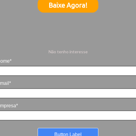
Baixe Agora!
Não tenho interesse
ome*
mail*
mpresa*
Button Label