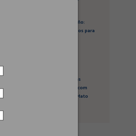
Artigo: Super El Niño:
estamos preparados para
seus impactos na
economia?
Campanha sobre
atividades sísmicas
fortalece diálogo com
comunidades em Mato
Grosso do Sul