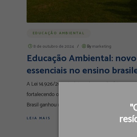
EDUCAÇÃO AMBIENTAL
8 de outubro de 2024
/
By
marketing
Educação Ambiental: novo 
essenciais no ensino brasil
A Lei 14.926/2024 inclui mudanças climáticas e pr
fortalecendo o papel da educação ambiental na f
Brasil ganhou um novo fôlego com a sanção da L
"
resí
LEIA MAIS