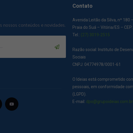
Contato
Avenida Leitão da Silva, nº 180 
os nossos conteúdos e novidades.
Praia do Suá – Vitória/ES – CEP
Tel.:
(27) 3019-2515
Razão social: Instituto de Dese
Sociais
CNPJ: 04774978/0001-61
O Ideias está comprometido co
pessoais, em conformidade com 
(LGPD).
E-mail:
dpo@grupoideias.com.b