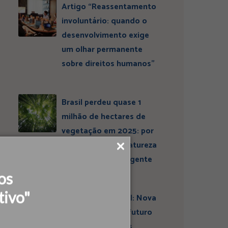
Artigo “Reassentamento
involuntário: quando o
desenvolvimento exige
um olhar permanente
sobre direitos humanos”
Brasil perdeu quase 1
milhão de hectares de
vegetação em 2025: por
que conservar a natureza
continua sendo urgente
os
tivo"
Entrevista ESBrasil: Nova
liderança projeta futuro
do Instituto Ideias