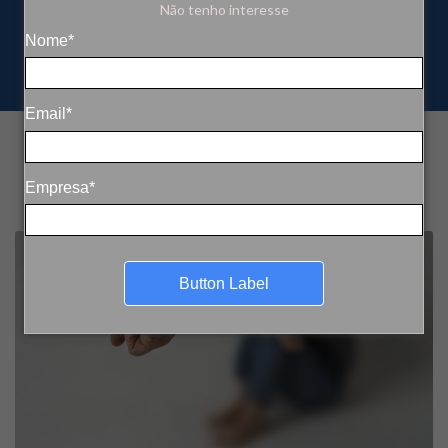
Não tenho interesse
Nome*
Email*
Empresa*
Button Label