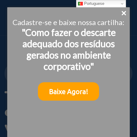
Portuguese
Cadastre-se e baixe nossa cartilha:
"Como fazer o descarte
adequado dos resíduos
gerados no ambiente
corporativo"
INSTITUTO IDEIAS
ENFRENTAMENTO À VIOLÊNCIA
Tag:
Baixe Agora!
enfrentamento à
violência