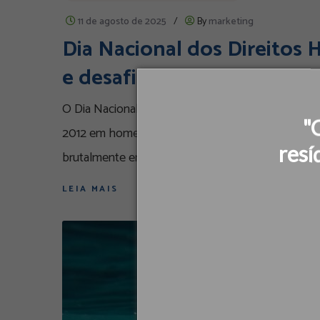
11 de agosto de 2025
/
By
marketing
Dia Nacional dos Direitos
e desafios atuais
O Dia Nacional dos Direitos Humanos é celebrado n
"
2012 em homenagem a Margarida Maria Alves, milita
resí
brutalmente em 12 de agosto de
LEIA MAIS