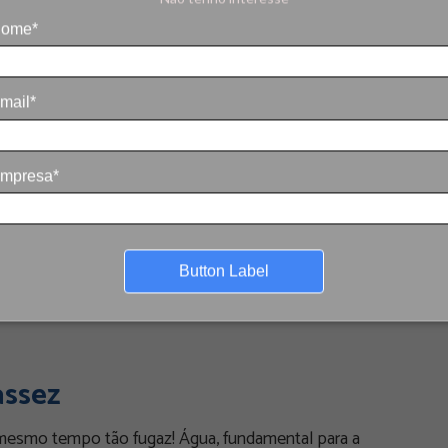
ome*
mail*
mpresa*
Button Label
assez
mesmo tempo tão fugaz! Água, fundamental para a