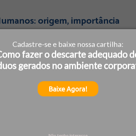
 Humanos: origem, importância
Cadastre-se e baixe nossa cartilha:
o Brasil em 12 de agosto. Essa data foi instituída em
Como fazer o descarte adequado d
nte dos direitos dos trabalhadores rurais, assassinada
duos gerados no ambiente corpora
Baixe Agora!
Não tenho interesse