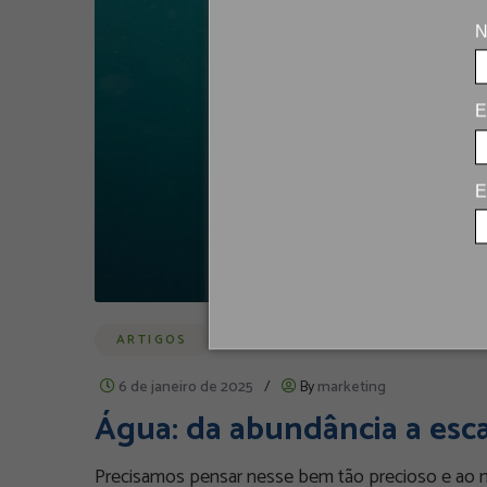
N
E
E
ARTIGOS
6 de janeiro de 2025
/
By
marketing
Água: da abundância a esc
Precisamos pensar nesse bem tão precioso e ao 