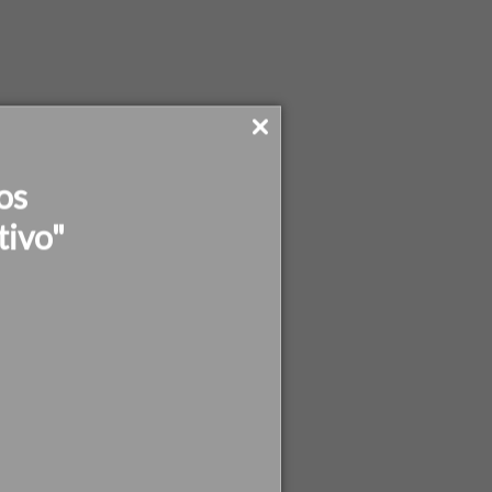
os
tivo"