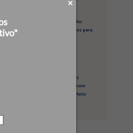
os
Artigo: Super El Niño:
estamos preparados para
tivo"
seus impactos na
economia?
Campanha sobre
atividades sísmicas
fortalece diálogo com
comunidades em Mato
Grosso do Sul