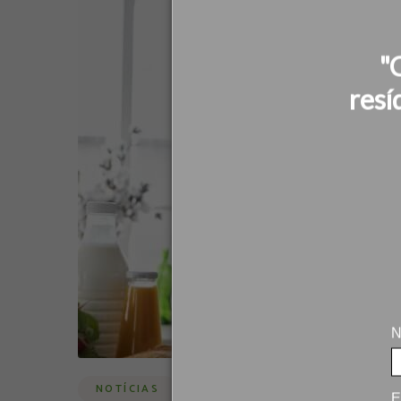
"
resí
N
NOTÍCIAS
E