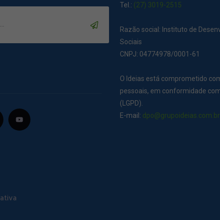
Tel.:
(27) 3019-2515
Razão social: Instituto de Dese
Sociais
CNPJ: 04774978/0001-61
O Ideias está comprometido co
pessoais, em conformidade com 
(LGPD).
E-mail:
dpo@grupoideias.com.b
ativa