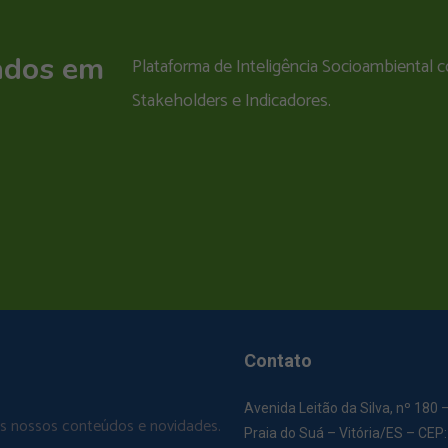
ados em
Plataforma de Inteligência Socioambiental
Stakeholders e Indicadores.
Contato
Avenida Leitão da Silva, nº 180 
os nossos conteúdos e novidades.
Praia do Suá – Vitória/ES – CEP