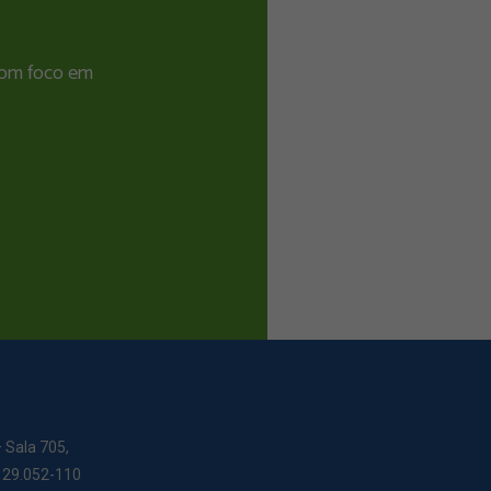
 com foco em
– Sala 705,
: 29.052-110