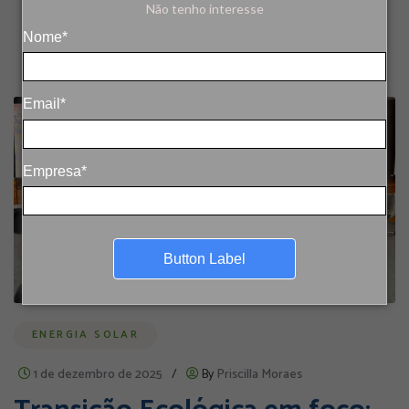
Não tenho interesse
Nome*
Email*
Empresa*
Button Label
ENERGIA SOLAR
1 de dezembro de 2025
/
By
Priscilla Moraes